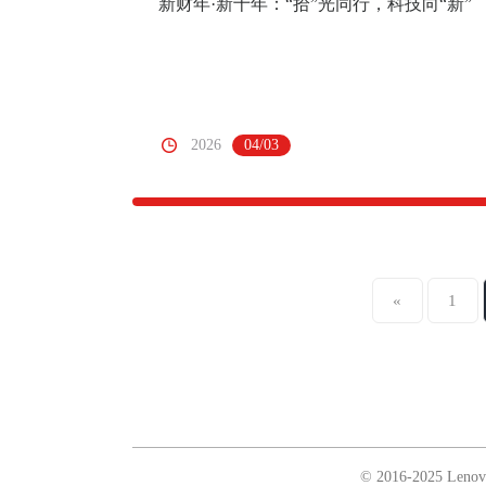
新财年·新十年：“拾”光同行，科技向“新”
2026
04/03
«
1
© 2016-2025 Lenovo 