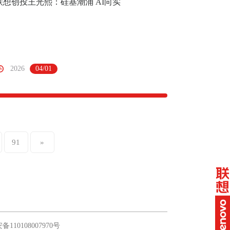
联想创投王光熙：硅基潮涌 AI向实
2026
04/01
91
»
备110108007970号