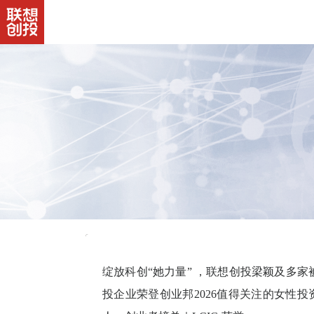
绽放科创“她力量” ，联想创投梁颖及多家
投企业荣登创业邦2026值得关注的女性投