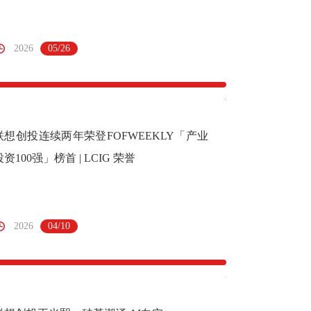
2026
05/26
联想创投连续两年荣登FOFWEEKLY「产业
投资100强」榜首 | LCIG 荣誉
2026
04/10